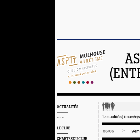
AS
(ENT
ACTUALITÉS
1 actualité(s) trouvée(s
~ ~ ~
LE CLUB
>
06/06
9ème
CHARTES DU CLUB