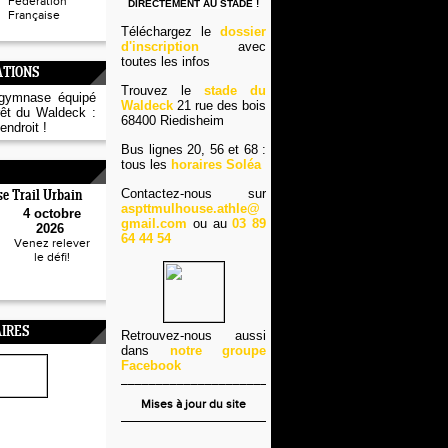
Fédération
DIRECTEMENT AU STADE !
Française
Téléchargez le
dossier
d'inscription
avec
toutes les infos
ATIONS
Trouvez le
stade du
 gymnase équipé
Waldeck
21 rue des bois
rêt du Waldeck :
68400 Riedisheim
ndroit !
Bus lignes 20, 56 et 68 :
tous les
horaires Soléa
Contactez-nous sur
e Trail Urbain
aspttmulhouse.athle@
4 octobre
gmail.com
ou au
03 89
2026
64 44 54
Venez relever
le défi!
IRES
Retrouvez-nous aussi
dans
notre groupe
Facebook
____________________________
Mises à jour du site