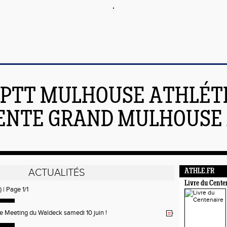
PTT MULHOUSE ATHLÉT
ENTE GRAND MULHOUSE 
ACTUALITÉS
ATHLE.FR
Livre du Cente
) | Page 1/1
 Meeting du Waldeck samedi 10 juin !