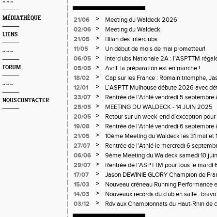
~ ~ ~
MÉDIATHÈQUE
>
21/06
Meeting du Waldeck 2026
>
02/06
Meeting du Waldeck
LIENS
>
21/05
Bilan des Interclubs
>
11/05
Un début de mois de mai prometteur!
~ ~ ~
>
06/05
Interclubs Nationale 2A : l'ASPTTM régale
>
FORUM
05/05
Avril: la préparation est en marche !
>
18/02
Cap sur les France : Romain triomphe, Jaso
~ ~ ~
>
12/01
L’ASPTT Mulhouse débute 2026 avec déte
>
23/07
Rentrée de l'Athlé vendredi 5 septembre 
NOUS CONTACTER
du Waldeck pour Toutes et Tous !
>
25/05
MEETING DU WALDECK - 14 JUIN 2025
>
20/05
Retour sur un week-end d’exception pou
>
19/08
Rentrée de l'Athlé vendredi 6 septembre à
petits et grands au Waldeck
>
21/05
10ème Meeting du Waldeck les 31 mai et 1
>
27/07
Rentrée de l'Athlé le mercredi 6 septembr
>
06/06
9ème Meeting du Waldeck samedi 10 juin
>
29/07
Rentrée de l'ASPTTM pour tous le mardi 6
>
17/07
Jason DEWINIE GLORY Champion de Franc
>
15/03
Nouveau créneau Running Performance e
Rebischung !
>
14/03
Nouveaux records du club en salle : bra
U16) et Jason DEWINIE (poids U18, vice-c
>
03/12
Rdv aux Championnats du Haut-Rhin de c
décembre !