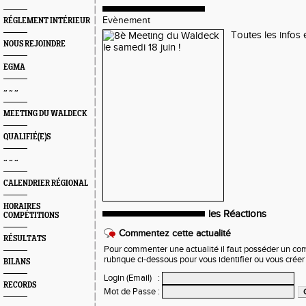
Evènement
RÉGLEMENT INTÉRIEUR
Toutes les infos e
NOUS REJOINDRE
EGMA
~ ~ ~
MEETING DU WALDECK
QUALIFIÉ(E)S
~ ~ ~
CALENDRIER RÉGIONAL
HORAIRES
les Réactions
COMPÉTITIONS
Commentez cette actualité
RÉSULTATS
Pour commenter une actualité il faut posséder un compt
rubrique ci-dessous pour vous identifier ou vous crée
BILANS
Login (Email)
:
RECORDS
Mot de Passe
: